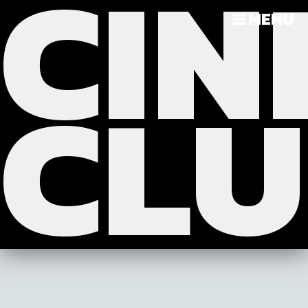
CIN
?>
>>>
MENU
CL