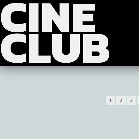
CINE
?>
>>>
CLUB
1
2
3