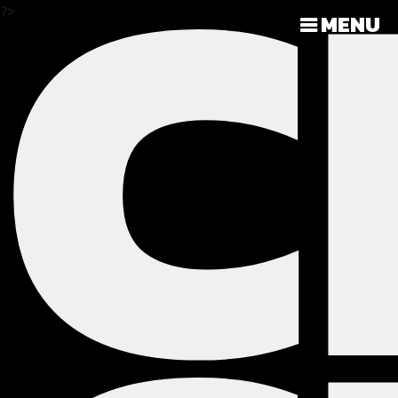
C
?>
MENU