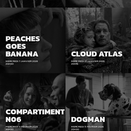
PEACHES
GOES
BANANA
CLOUD ATLAS
MERCREDI 7 JANVIER 2026
MERCREDI 21 JANVIER 2026
20H30
20H15
COMPARTIMENT
N06
DOGMAN
MERCREDI 4 FÉVRIER 2026
MERCREDI 11 FÉVRIER 2026
20H30
20H30