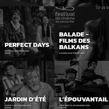
BALADE -
FILMS DES
PERFECT DAYS
BALKANS
MARDI 21 OCTOBRE 2025
20H15
SAMEDI 25 OCTOBRE 2025
JARDIN D’ÉTÉ
L’ÉPOUVANTAIL
MARDI 4 NOVEMBRE 2025
MERCREDI 12 NOVEMBRE 2025
20H30
20H30