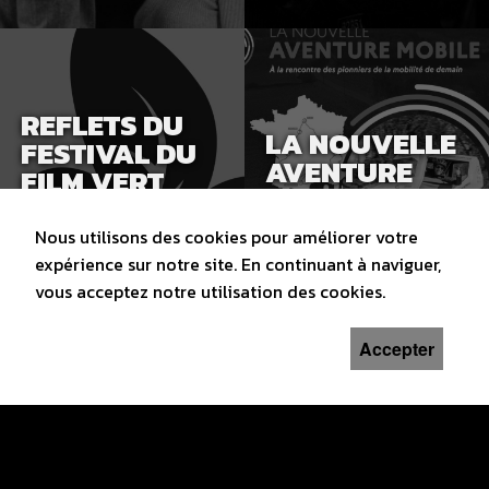
REFLETS DU
LA NOUVELLE
FESTIVAL DU
AVENTURE
FILM VERT
MOBILE
2026
DIMANCHE 29 MARS 2026
Nous utilisons des cookies pour améliorer votre
DIMANCHE 29 MARS 2026
10H30
expérience sur notre site. En continuant à naviguer,
vous acceptez notre utilisation des cookies.
Accepter
DU GRAND
VAL AU PETIT
LE VIVANT QUI
VAL
SE DÉFEND
DIMANCHE 29 MARS 2026
DIMANCHE 29 MARS 2026
14H
16H