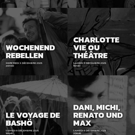
CHARLOTTE
WOCHENEND
VIE OU
REBELLEN
THÉÂTRE
MERCREDI 3 DÉCEMBRE 2025
SAMEDI 6 DÉCEMBRE 2025
20H30
15H30
DANI, MICHI,
LE VOYAGE DE
RENATO UND
BASHÖ
MAX
SAMEDI 6 DÉCEMBRE 2025
SAMEDI 6 DÉCEMBRE 2025
16H45
20H45