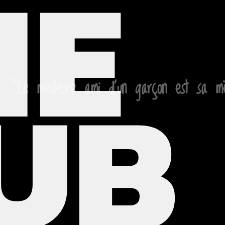
NE
UB
"Le meilleure ami d'un garçon est sa m