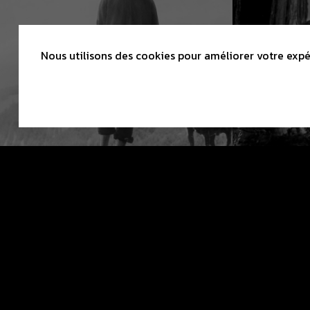
Nous utilisons des cookies pour améliorer votre expér
CINÉ CLUB L
1, Avenue du
2400 Le Locl
info(at)cinec