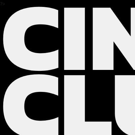
CI
?>
CL