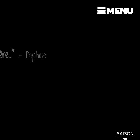
MENU
ère."
— Psychose
SAISON