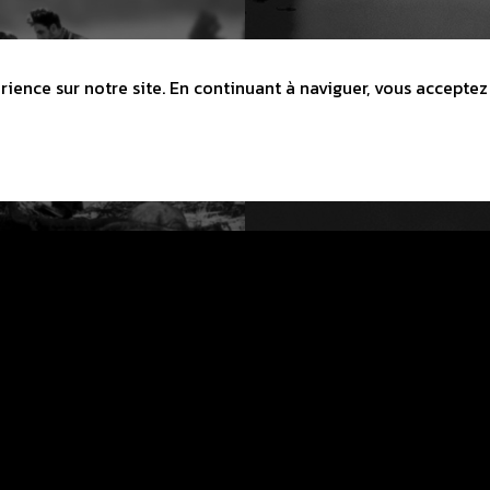
ience sur notre site. En continuant à naviguer, vous acceptez 
E LOCLE
 Technicum
e
lub-lelocle.ch