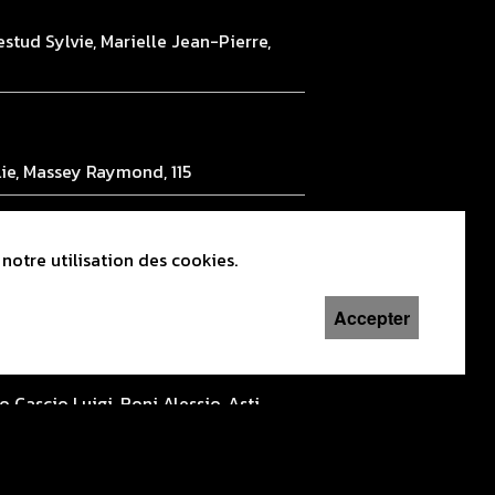
stud Sylvie, Marielle Jean-Pierre,
lie, Massey Raymond, 115
notre utilisation des cookies.
, Foerste Maxime, Castellitto
Accepter
 Cascio Luigi, Boni Alessio, Asti