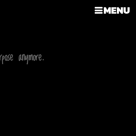
MENU
rpose anymore.