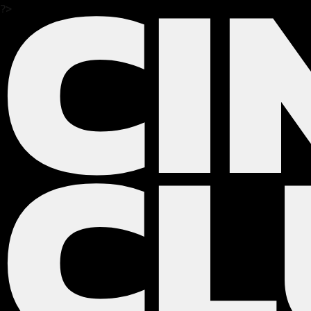
CI
?>
CL