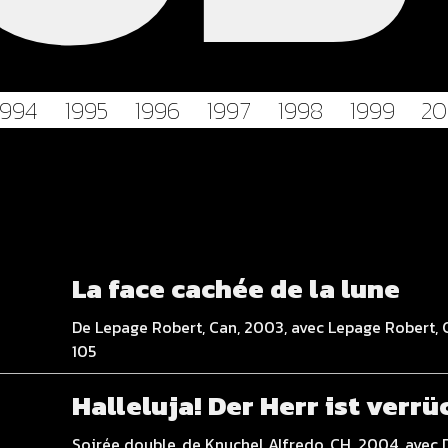
1994
1995
1996
1997
1998
1999
2
La face cachée de la lune
De Lepage Robert, Can, 2003, avec Lepage Robert, 
105
Halleluja! Der Herr ist verrü
Soirée double, de Knuchel Alfredo, CH, 2004, avec 