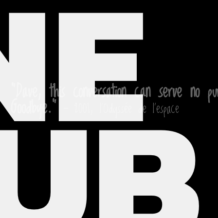
NE
UB
"Dave, this conversation can serve no pu
Goodbye."
— 2001, l'Odyssée de l'espace