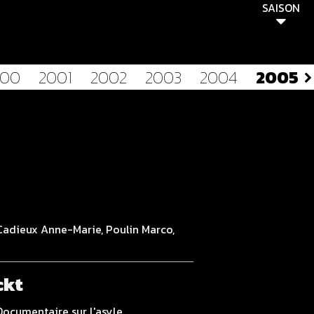
SAISON
000
2001
2002
2003
2004
2005
Cadieux Anne-Marie, Poulin Marco,
ckt
Documentaire sur l'asyle