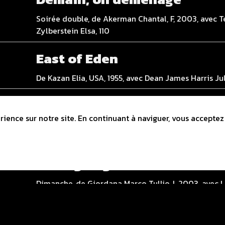
Soirée double, de Akerman Chantal, F, 2003, avec Te
Zylberstein Elsa, 110
East of Eden
De Kazan Elia, USA, 1955, avec Dean James Harris Ju
Drei Sterne
ience sur notre site. En continuant à naviguer, vous acceptez 
De Nettelbeck Sandra, D, 2000, avec Gedeck Martina
Sergio, 108
La meglio gioventù
Dimanche, de Giordana Marco Tullio, I, 2003, avec Lo
Adriana, Bergamasco Sonia, 370