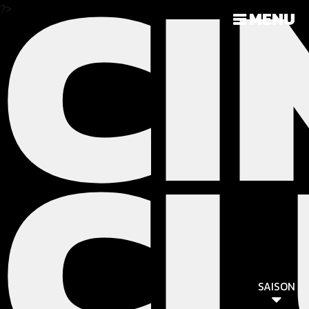
CI
?>
MENU
C
SAISON