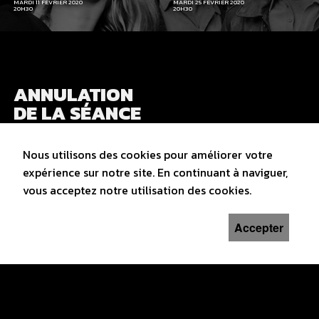
MARDI 11 FÉVRIER 2020
MARDI 25 FÉVRIER 2020
20H30
20H30
ANNULATION
DE LA SÉANCE
ET DE LA FIN
DE SAISON
Nous utilisons des cookies pour améliorer votre
MERCREDI 18 MARS 2020
expérience sur notre site. En continuant à naviguer,
vous acceptez notre utilisation des cookies.
Accepter
CINÉ CLUB LE LOCLE
1, Avenue du Technicum