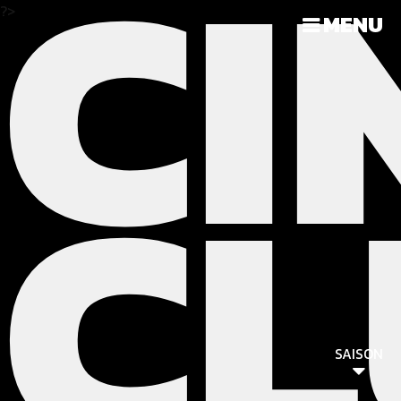
CI
?>
MENU
CL
SAISON