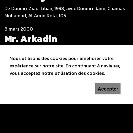
De Doueiri Ziad, Liban, 1998, avec Doueiri Rami, Chamas
Mohamad, Al Amin Rola, 105
8 mars 2000
Mr. Arkadin
De Welles Orson, F / Esp, 1955, avec Welles Orson,
Tamiroff Akim, Aslan Grégoire, Medina Patricia, 99
Nous utilisons des cookies pour améliorer votre
expérience sur notre site. En continuant à naviguer,
22 mars 2000
vous acceptez notre utilisation des cookies.
The Pillow Book
Accepter
De Greenaway Peter, UK, 1996, avec Wu Vivian, Oida
Yoshi, Ogata Ken, Yoshida Hideko, 126
5 avril 2000
La estrategia del caracol
De Cabrera Sergio, Colombie, 1993, avec Angarita