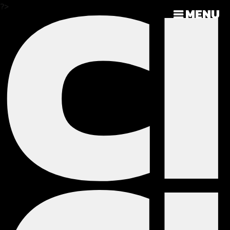
C
?>
MENU