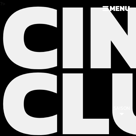
CI
?>
MENU
CL
SAISON