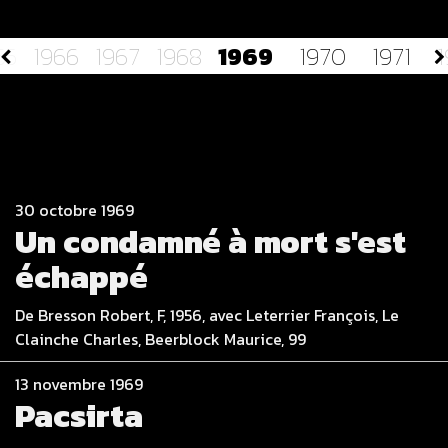
65
1966
1967
1968
1969
1970
1971
1
30 octobre 1969
Un condamné à mort s'est
échappé
De Bresson Robert, F, 1956, avec Leterrier François, Le
Clainche Charles, Beerblock Maurice, 99
13 novembre 1969
Pacsirta