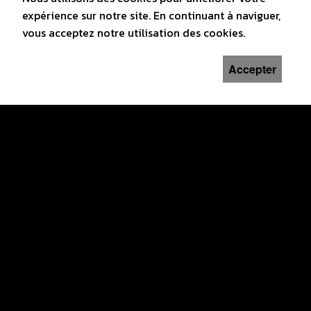
expérience sur notre site. En continuant à naviguer,
vous acceptez notre utilisation des cookies.
Accepter
CINÉ CLUB LE LOCLE
1, Avenue du Technicum
2400 Le Locle
info(at)cineclub-lelocle.ch