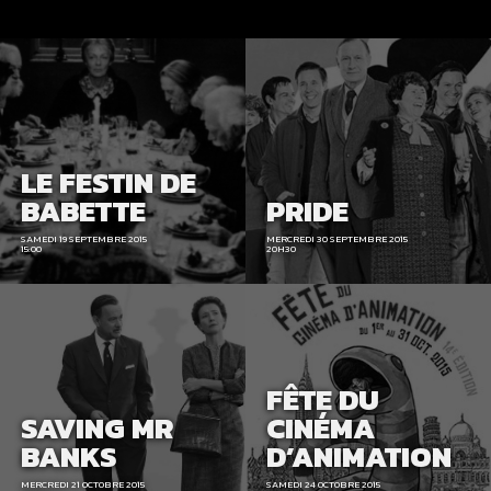
LE FESTIN DE
BABETTE
PRIDE
SAMEDI 19 SEPTEMBRE 2015
MERCREDI 30 SEPTEMBRE 2015
15:00
20H30
FÊTE DU
SAVING MR
CINÉMA
BANKS
D’ANIMATION
MERCREDI 21 OCTOBRE 2015
SAMEDI 24 OCTOBRE 2015