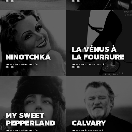
20H30
20H00
LA VÉNUS À
NINOTCHKA
LA FOURRURE
MERCREDI 6 JANVIER 2016
MERCREDI 20 JANVIER 2016
20H30
20H30
MY SWEET
PEPPERLAND
CALVARY
MERCREDI 3 FÉVRIER 2016
MERCREDI 17 FÉVRIER 2016