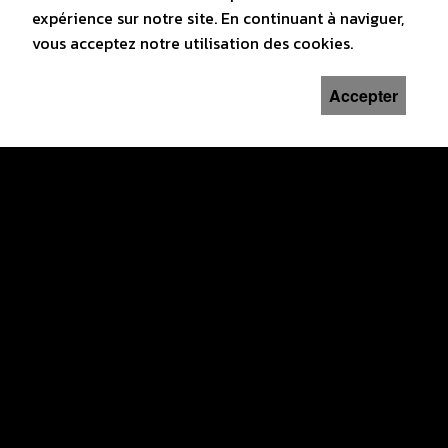
14H00
16H00
expérience sur notre site. En continuant à naviguer,
vous acceptez notre utilisation des cookies.
Accepter
KRAFTIDIOTEN
DIMANCHE 20 MARS 2016
20H30
CINÉ CLUB LE LOCLE