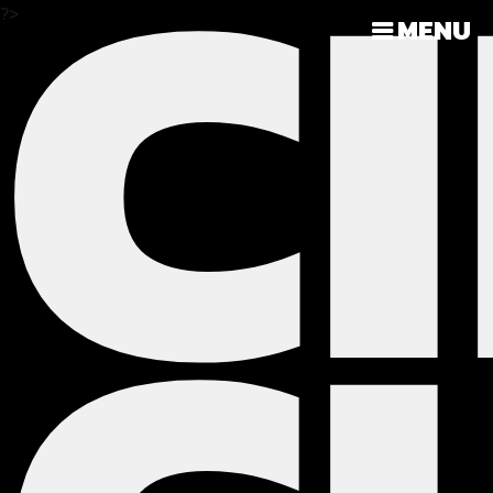
C
?>
MENU