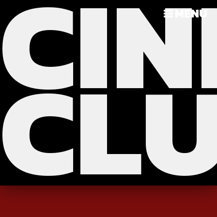
CIN
?>
>>>
MENU
CL