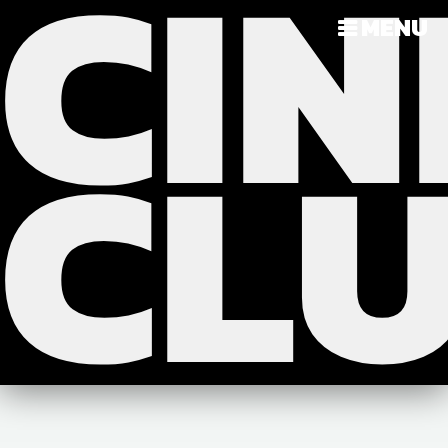
CIN
?>
>>>
MENU
CL