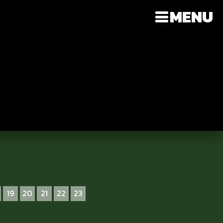
MENU
19
20
21
22
23