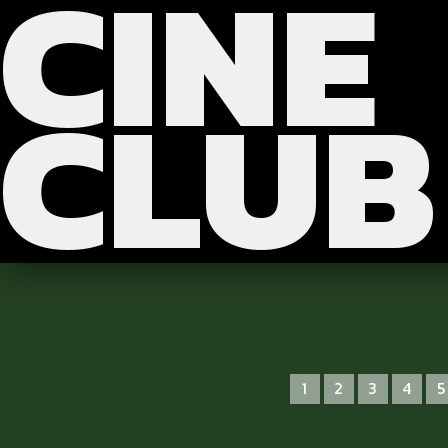
CINE
?>
>>>
CLUB
1
2
3
4
5