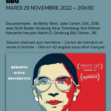
RBG
MARDI 29 NOVEMBRE 2022 – 20H30
Documentaire , de Betty West, Julie Cohen, USA, 2018,
avec Ruth Bader Ginsburg, Nina Totenberg, Ann Kittner,
Harryette Heusler, Martin D. Ginsburg, Bill Clinton., 98’
Séance réservée aux membres - Cartes de membre en
vente à l’entrée - Film en VO anglais sous-titré français