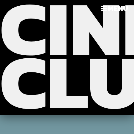
CIN
?>
>>>
MENU
CL