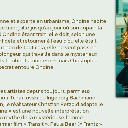
enne et experte en urbanisme, Ondine habite
uve tranquille jusqu’au jour où son copain la
d’Ondine étant trahi, elle doit, selon une
fidèle et retourner à l’eau d’où elle était
t rien de tout cela, elle ne veut pas s’en
 plongeur, qui travaille dans le mystérieux
Ils tombent amoureux – mais Christoph a
secret entoure Ondine…
es artistes depuis toujours, parmi eux
Piotr Tchaïkovski ou Ingeborg Bachmann.
, le réalisateur Christian Petzold adapte le
ine » est une nouvelle interprétation
du mythe de la mystérieuse femme
er film « Transit », Paula Beer (« Frantz »,