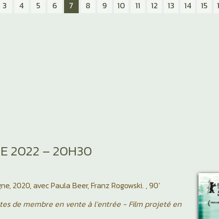
3
4
5
6
7
8
9
10
11
12
13
14
15
E 2022 – 20H30
ne, 2020, avec Paula Beer, Franz Rogowski. , 90’
es de membre en vente à l’entrée - Film projeté en