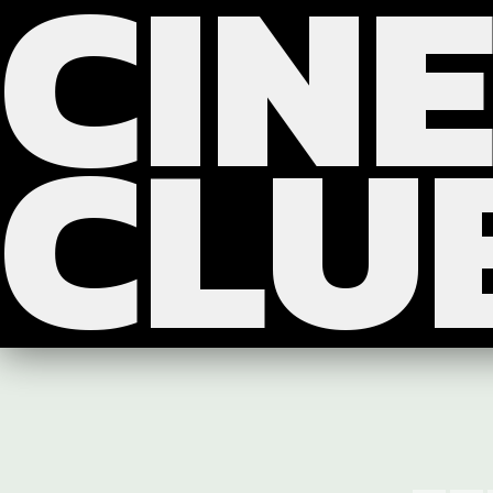
CIN
?>
>>>
CLU