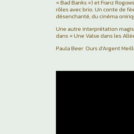
« Bad Banks ») et Franz Rogows
rôles avec brio. Un conte de 
désenchanté, du cinéma oniriq
Une autre interprétation magi
dans « Une Valse dans les Allée
Paula Beer Ours d’Argent Meill