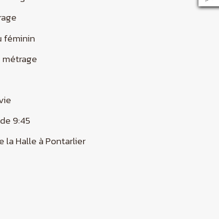
trage
u féminin
g métrage
nvie
r de 9:45
e la Halle à Pontarlier