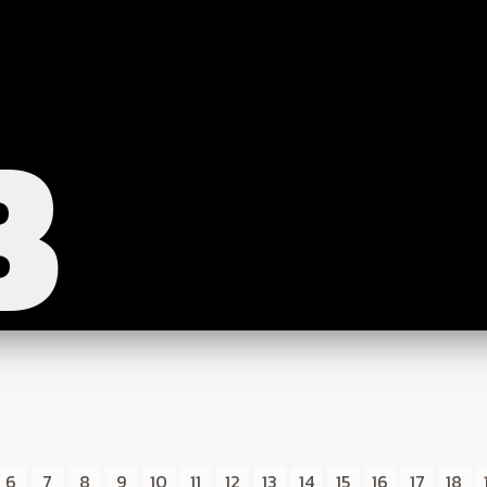
B
6
7
8
9
10
11
12
13
14
15
16
17
18