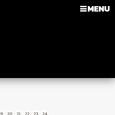
MENU
19
20
21
22
23
24