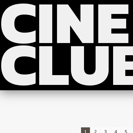
CINE
?>
>>>
CLU
1
2
3
4
5