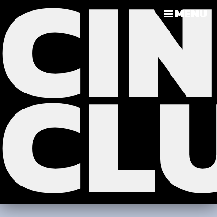
CI
?>
>>>
MENU
CL