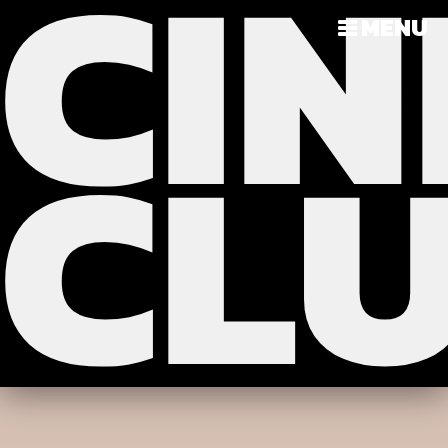
CIN
?>
>>>
MENU
CL