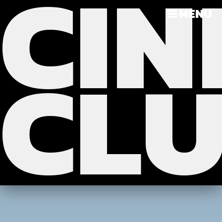
CIN
?>
>>>
MENU
CL