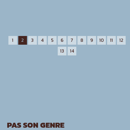
1
2
3
4
5
6
7
8
9
10
11
12
13
14
PAS SON GENRE