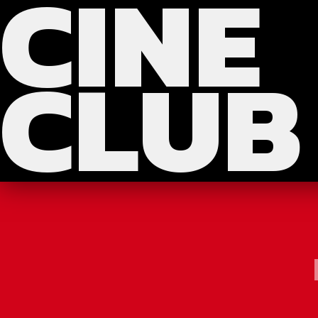
CINE
?>
>>>
CLUB