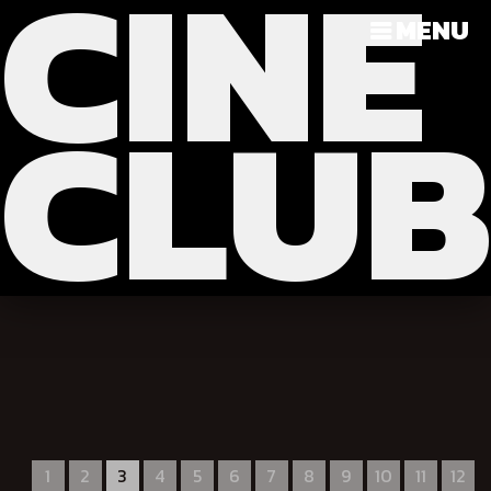
CINE
?>
>>>
MENU
CLU
1
2
3
4
5
6
7
8
9
10
11
12