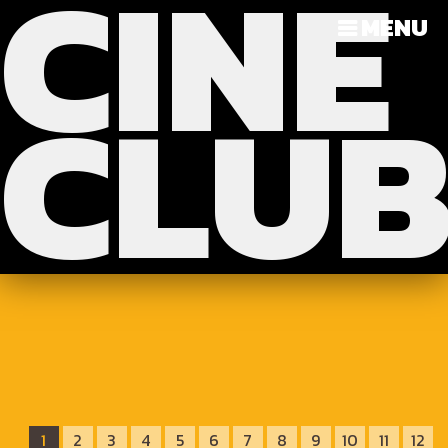
CINE
?>
>>>
MENU
CLU
1
2
3
4
5
6
7
8
9
10
11
12