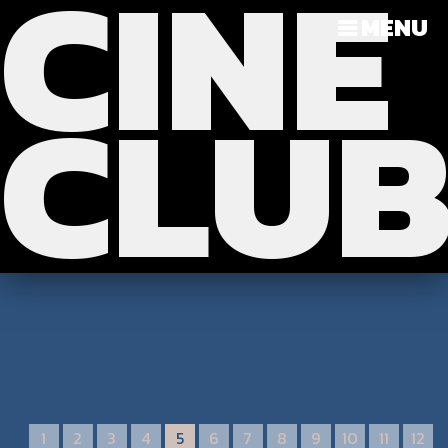
CINE
?>
>>>
MENU
CLU
1
2
3
4
5
6
7
8
9
10
11
12