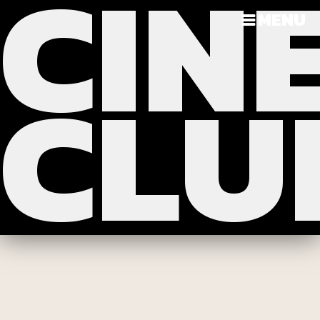
CIN
?>
>>>
MENU
CLU