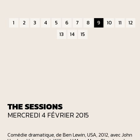
1
2
3
4
5
6
7
8
9
10
11
12
13
14
15
THE SESSIONS
MERCREDI 4 FÉVRIER 2015
Comédie dramatique, de Ben Lewin, USA, 2012, avec John