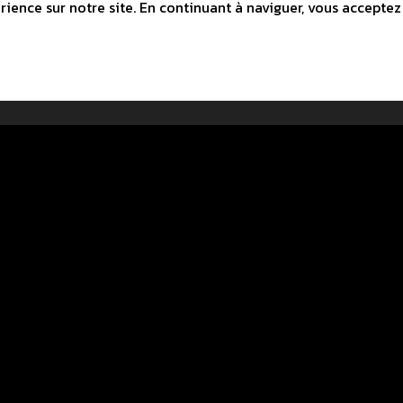
ience sur notre site. En continuant à naviguer, vous acceptez 
E LOCLE
 Technicum
e
lub-lelocle.ch