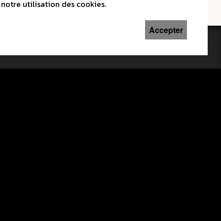
notre utilisation des cookies.
Accepter
Imaginé et conçu par
Giorgianni & Moeschler