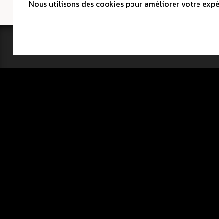
Nous utilisons des cookies pour améliorer votre expér
CINÉ CLUB L
1, Avenue du
2400 Le Locl
info(at)cinec