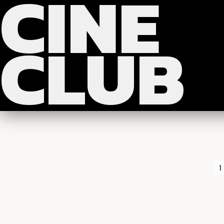
CINE
?>
>>>
CLUB
1